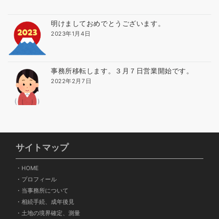
明けましておめでとうございます。
2023年1月4日
事務所移転します。３月７日営業開始です。
2022年2月7日
サイトマップ
・
HOME
・
プロフィール
・
当事務所について
・
相続手続、成年後見
・
土地の境界確定、測量