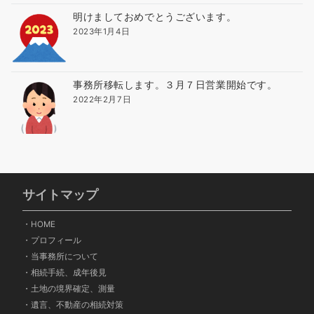
明けましておめでとうございます。
2023年1月4日
事務所移転します。３月７日営業開始です。
2022年2月7日
サイトマップ
・
HOME
・
プロフィール
・
当事務所について
・
相続手続、成年後見
・
土地の境界確定、測量
・
遺言、不動産の相続対策