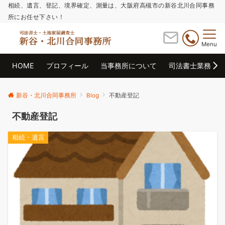
相続、遺言、登記、境界確定、測量は、大阪府高槻市の新谷北川合同事務
所にお任せ下さい！
Menu
HOME
プロフィール
当事務所について
司法書士業務
新谷・北川合同事務所
Blog
不動産登記
不動産登記
相続・遺言